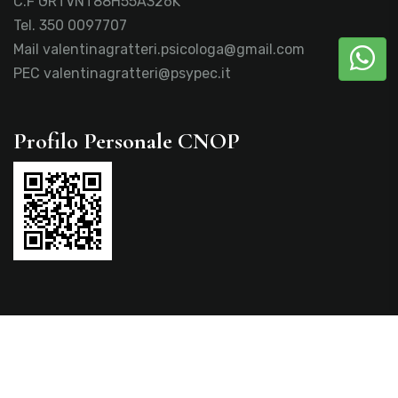
C.F GRTVNT88H55A326K
Tel.
350 0097707
Mail
valentinagratteri.psicologa@gmail.com
PEC
valentinagratteri@psypec.it
Profilo Personale CNOP
Privacy policy
Cookie policy
Copyright © 2026