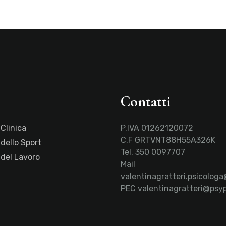
Contatti
 Clinica
P.IVA 01262120072
C.F GRTVNT88H55A326K
 dello Sport
Tel.
350 0097707
 del Lavoro
Mail
valentinagratteri.psicolog
PEC
valentinagratteri@psyp