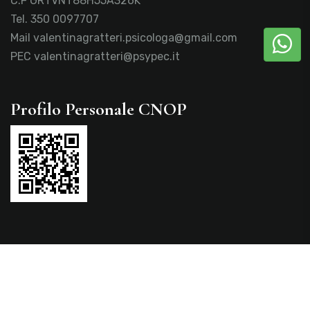
C.F GRTVNT88H55A326K
Tel.
350 0097707
Mail
valentinagratteri.psicologa@gmail.com
PEC
valentinagratteri@psypec.it
Profilo Personale CNOP
Privacy policy
Cookie policy
Copyright © 2026