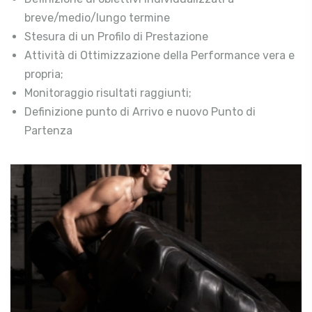
breve/medio/lungo termine
Stesura di un Profilo di Prestazione
Attività di Ottimizzazione della Performance vera e
propria;
Monitoraggio risultati raggiunti;
Definizione punto di Arrivo e nuovo Punto di
Partenza